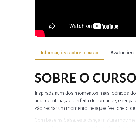
Informações sobre o curso
Avaliações
SOBRE O CURS
Inspirada num dos momentos mais icónicos do c
uma combinação perfeita de romance, energia
vão recriar um momento inesquecível, cheio d
Com base na Salsa, esta dança mistura movime
que captam toda a atenção do público. É uma 
intensidade até um final memorável.