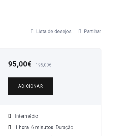
Lista de desejos
Partilhar
95,00
€
195,00
€
ADICIONAR
Intermédio
1
hora
6
minutos
Duração