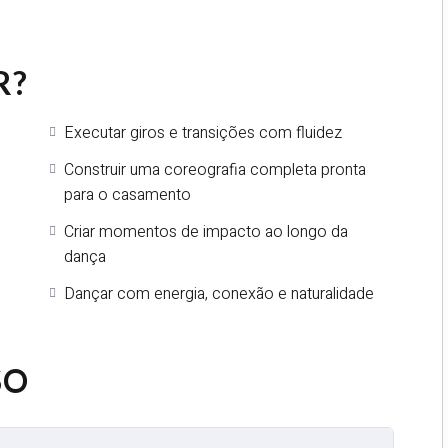
s essenciais da Salsa e construir, passo a passo, uma
l, divertida e visualmente impressionante.
R?
a emocionante, icónica e cheia de energia.
Executar giros e transições com fluidez
Construir uma coreografia completa pronta
para o casamento
Criar momentos de impacto ao longo da
dança
Dançar com energia, conexão e naturalidade
SO