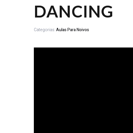
DANCING
Categorias:
Aulas Para Noivos