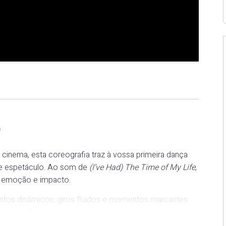
O
inema, esta coreografia traz à vossa primeira dança
 e espetáculo. Ao som de
(I’ve Had) The Time of My Life
,
e emoção e impacto.
ntos dinâmicos, giros fluidos e momentos marcantes
coreografia progressiva, que começa suave e cresce em