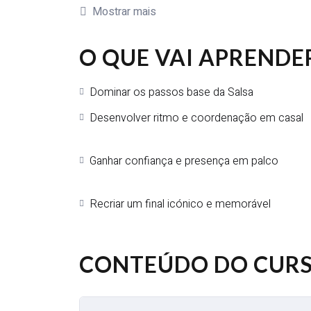
Mostrar mais
Ao longo do curso, vão aprender os fundamento
coreografia completa, pensada para ser acessíve
O QUE VAI APRENDE
Ideal para noivos que querem uma primeira danç
Dominar os passos base da Salsa
Desenvolver ritmo e coordenação em casal
Ganhar confiança e presença em palco
Recriar um final icónico e memorável
CONTEÚDO DO CUR